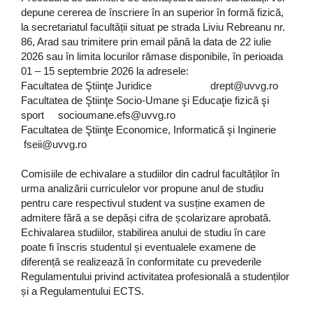
depune cererea de înscriere în an superior în formă fizică,
la secretariatul facultății situat pe strada Liviu Rebreanu nr.
86, Arad sau trimitere prin email până la data de 22 iulie
2026 sau în limita locurilor rămase disponibile, în perioada
01 – 15 septembrie 2026 la adresele:
Facultatea de Ştiinţe Juridice drept@uvvg.ro
Facultatea de Ştiinţe Socio-Umane şi Educaţie fizică şi
sport socioumane.efs@uvvg.ro
Facultatea de Ştiinţe Economice, Informatică şi Inginerie
fseii@uvvg.ro
Comisiile de echivalare a studiilor din cadrul facultăților în
urma analizării curriculelor vor propune anul de studiu
pentru care respectivul student va susține examen de
admitere fără a se depăși cifra de școlarizare aprobată.
Echivalarea studiilor, stabilirea anului de studiu în care
poate fi înscris studentul și eventualele examene de
diferență se realizează în conformitate cu prevederile
Regulamentului privind activitatea profesională a studenților
și a Regulamentului ECTS.