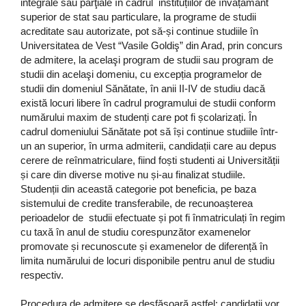
integrale sau parţiale în cadrul instituțiilor de învățământ
superior de stat sau particulare, la programe de studii
acreditate sau autorizate, pot să-și continue studiile în
Universitatea de Vest “Vasile Goldiş” din Arad, prin concurs
de admitere, la acelaşi program de studii sau program de
studii din acelaşi domeniu, cu excepția programelor de
studii din domeniul Sănătate, în anii II-IV de studiu dacă
există locuri libere în cadrul programului de studii conform
numărului maxim de studenți care pot fi școlarizați. În
cadrul domeniului Sănătate pot să își continue studiile într-
un an superior, în urma admiterii, candidații care au depus
cerere de reînmatriculare, fiind foști studenti ai Universității
și care din diverse motive nu și-au finalizat studiile.
Studenții din această categorie pot beneficia, pe baza
sistemului de credite transferabile, de recunoașterea
perioadelor de studii efectuate și pot fi înmatriculați în regim
cu taxă în anul de studiu corespunzător examenelor
promovate și recunoscute și examenelor de diferență în
limita numărului de locuri disponibile pentru anul de studiu
respectiv.
Procedura de admitere se desfășoară astfel: candidații vor